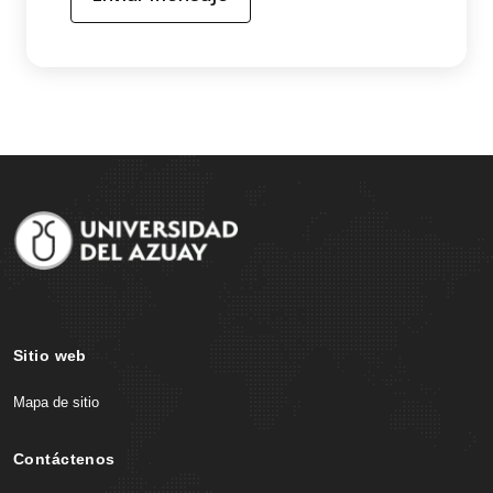
S
i
t
e
F
o
Sitio web
o
Mapa de sitio
t
e
Contáctenos
r